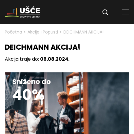
Skip to content
>
>
Početna
Akcije i Popusti
DEICHMANN AKCIJA!
DEICHMANN AKCIJA!
Akcija traje do:
06.08.2024.
Sniženo do
40%