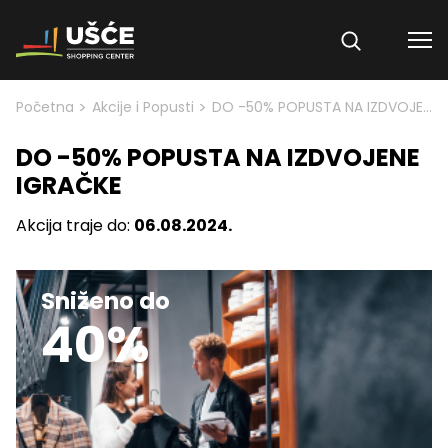
Skip to content
>
>
Početna
Akcije i Popusti
DO -50% POPUSTA NA IZDVOJENE IGRAČKE
DO -50% POPUSTA NA IZDVOJENE
IGRAČKE
Akcija traje do:
06.08.2024.
Sniženo do
40%