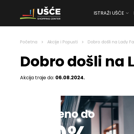
ISTRAŽI UŠĆE
Skip to content
>
>
Početna
Akcije i Popusti
Dobro došli na Lady Fa
Dobro došli na 
Akcija traje do:
06.08.2024.
Sniženo do