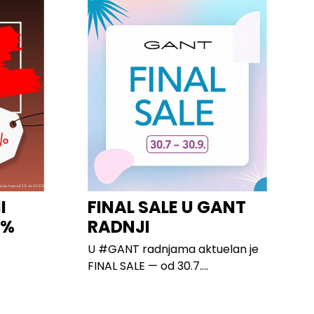
I
FINAL SALE U GANT
0%
RADNJI
U #GANT radnjama aktuelan je
FINAL SALE — od 30.7....