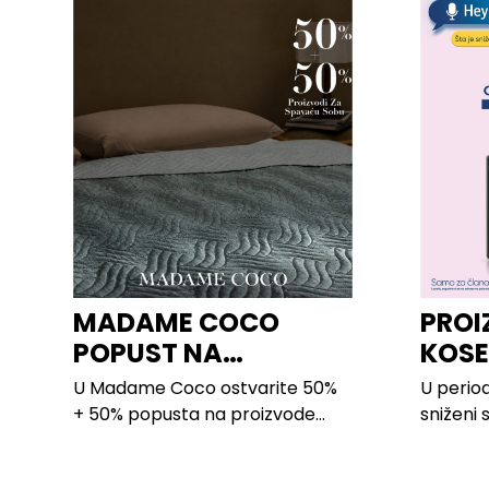
MADAME COCO
PROI
POPUST NA
KOSE
PROIZVODE ZA
LILLY
U Madame Coco ostvarite 50%
U period
SPAVAĆU SOBU
+ 50% popusta na proizvode...
sniženi 
kose svi