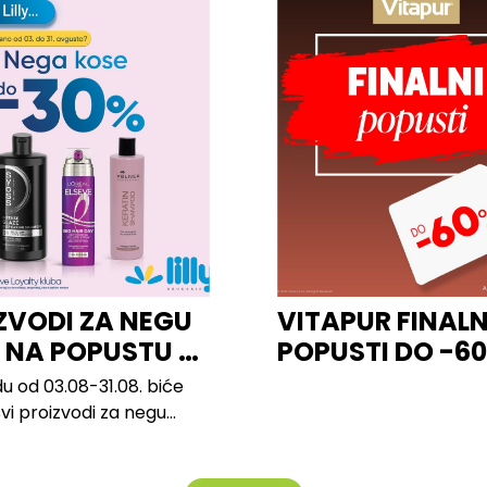
ZVODI ZA NEGU
VITAPUR FINALN
 NA POPUSTU U
POPUSTI DO -6
u od 03.08-31.08. biće
svi proizvodi za negu
h brendova, uključujući...