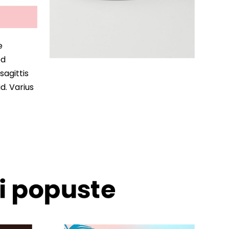
e
ed
sagittis
d. Varius
 i popuste