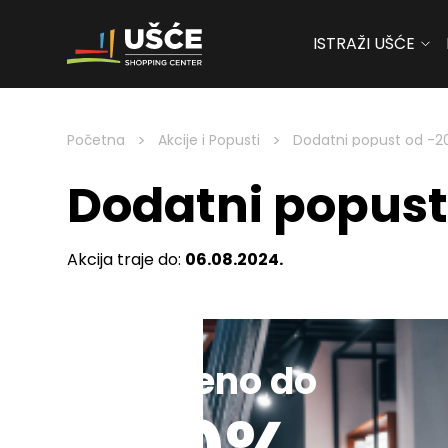
ISTRAŽI UŠĆE
Skip to content
>
>
Početna
Akcije i Popusti
Dodatni popust od -
Dodatni popus
Akcija traje do:
06.08.2024.
Sniženo do