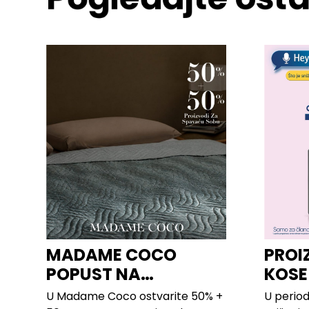
MADAME COCO
PROI
POPUST NA
KOSE
PROIZVODE ZA
LILLY
U Madame Coco ostvarite 50% +
U period