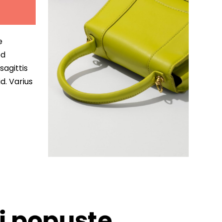
e
ed
sagittis
d. Varius
 i popuste