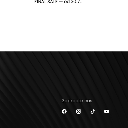
FINAL SALE — od 30.7....
Zapratite nas