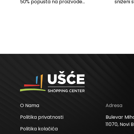
SPAVAĆU SOBU
50% popusta na proizvode...
sniženi 
kose svi
O Nama
Adresa
Politika privatnosti
Bulevar Miha
11070, Novi 
Politika kolačića