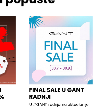
I
FINAL SALE U GANT
0%
RADNJI
U #GANT radnjama aktuelan je