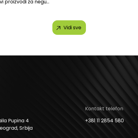
svi proizvodi za negu
h brendova, uključujući...
Vidi sve
Kontakt telefon
ila Pupina 4
+381 11 2854 580
Beograd, Srbija