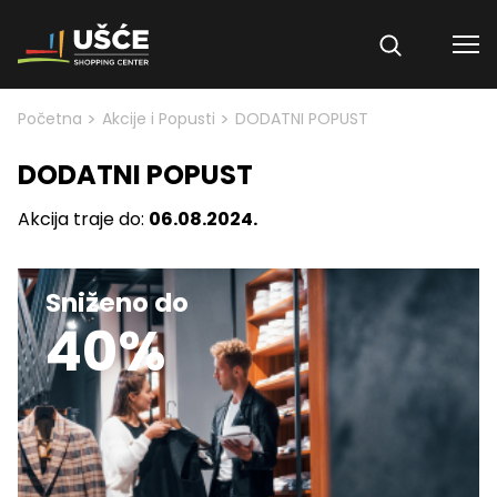
Skip to content
>
>
Početna
Akcije i Popusti
DODATNI POPUST
DODATNI POPUST
Akcija traje do:
06.08.2024.
Sniženo do
40%