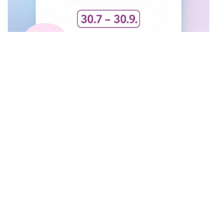
FINAL SALE U GANT RADNJI
U #GANT radnjama aktuelan je FINAL SALE — od
30.7....
Vidi sve