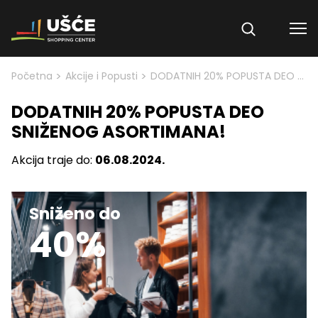
Skip to content
>
>
Početna
Akcije i Popusti
DODATNIH 20% POPUSTA DEO SNIŽENOG ASORTIMANA!
DODATNIH 20% POPUSTA DEO
SNIŽENOG ASORTIMANA!
Akcija traje do:
06.08.2024.
Sniženo do
40%