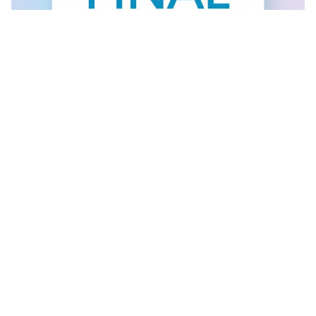
FINAL SALE U GANT RADNJI
U #GANT radnjama aktuelan je FINAL SALE — od
30.7....
Vidi sve