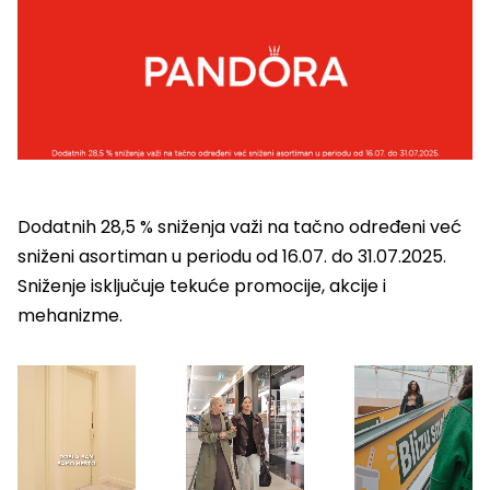
Dodatnih 28,5 % sniženja važi na tačno određeni već
sniženi asortiman u periodu od 16.07. do 31.07.2025.
Sniženje isključuje tekuće promocije, akcije i
mehanizme.