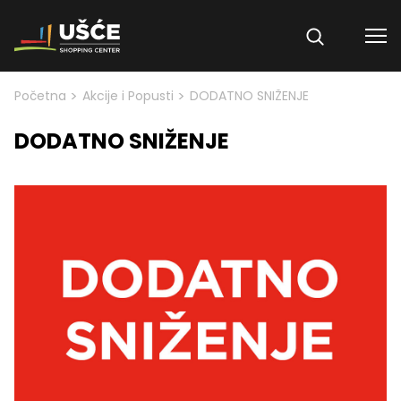
Skip to content
>
>
Početna
Akcije i Popusti
DODATNO SNIŽENJE
DODATNO SNIŽENJE