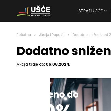
ISTRAŽI UŠĆE
Skip to content
>
>
Početna
Akcije i Popusti
Dodatno sniženje od 21
Dodatno sniženj
Akcija traje do:
06.08.2024.
Sniženo do