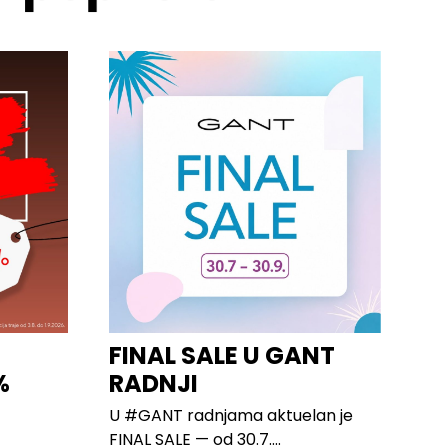
FINAL SALE U GANT
%
RADNJI
U #GANT radnjama aktuelan je
FINAL SALE — od 30.7....