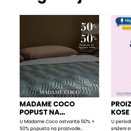
MADAME COCO
PROI
POPUST NA
KOSE
PROIZVODE ZA
LILLY
U Madame Coco ostvarite 50% +
U period
SPAVAĆU SOBU
50% popusta na proizvode...
sniženi s