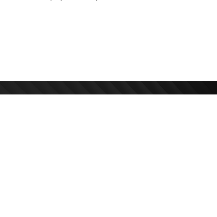
kose svih
O Nama
Adresa
Politika privatnosti
Bulevar Miha
11070, Novi 
Politika kolačića