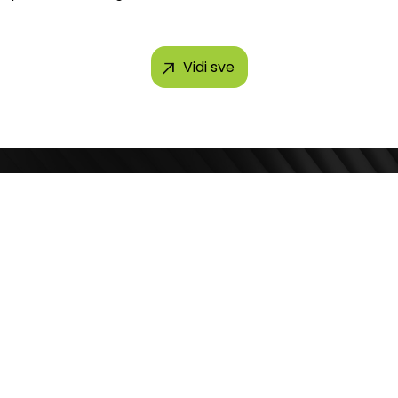
 brendova, uključujući...
Vidi sve
Kontakt telefon
ila Pupina 4
+381 11 2854 580
Beograd, Srbija
Email