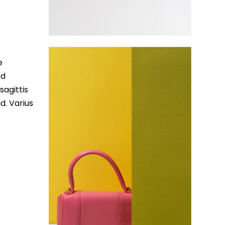
e
ed
sagittis
d. Varius