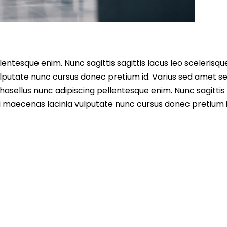
entesque enim. Nunc sagittis sagittis lacus leo scelerisqu
lputate nunc cursus donec pretium id. Varius sed amet s
asellus nunc adipiscing pellentesque enim. Nunc sagittis 
i maecenas lacinia vulputate nunc cursus donec pretium i