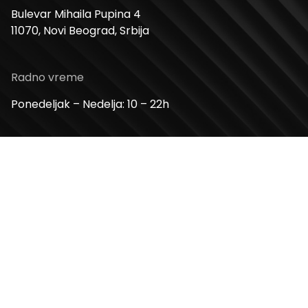
Bulevar Mihaila Pupina 4
11070, Novi Beograd, Srbija
Radno vreme
Ponedeljak – Nedelja: 10 – 22h
Kontakt telefon
+381 11 2854 580
Email
info@usceshoppingcenter.com
Zapratite nas