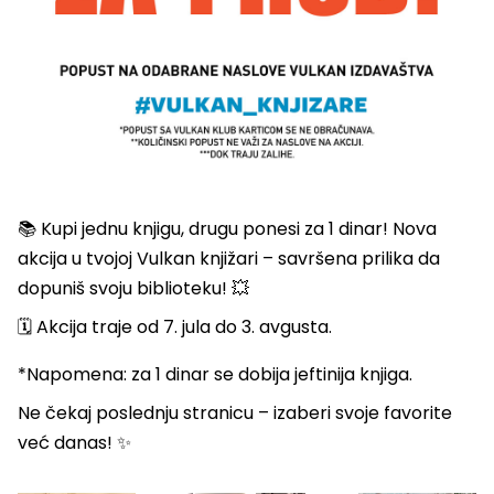
📚 Kupi jednu knjigu, drugu ponesi za 1 dinar! Nova
akcija u tvojoj Vulkan knjižari – savršena prilika da
dopuniš svoju biblioteku! 💥
🗓️ Akcija traje od 7. jula do 3. avgusta.
*Napomena: za 1 dinar se dobija jeftinija knjiga.
Ne čekaj poslednju stranicu – izaberi svoje favorite
već danas! ✨