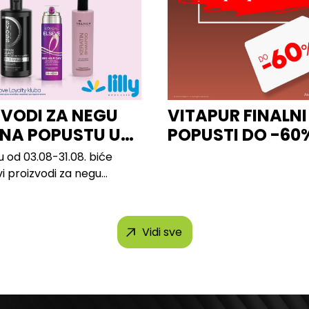
ZVODI ZA NEGU
VITAPUR FINALNI
 NA POPUSTU U
POPUSTI DO -60
u od 03.08-31.08. biće
vi proizvodi za negu
 brendova, uključujući...
Vidi sve