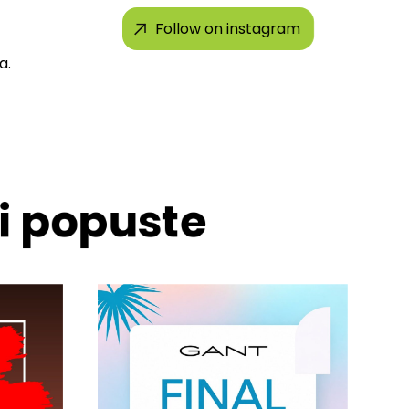
Follow on instagram
a.
 i popuste