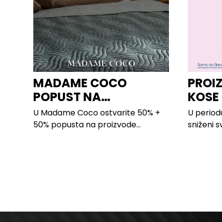
MADAME COCO
PROI
POPUST NA
KOSE
PROIZVODE ZA
LILLY
U Madame Coco ostvarite 50% +
U period
SPAVAĆU SOBU
50% popusta na proizvode...
sniženi s
kose svih