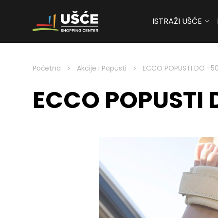
ISTRAŽI UŠĆE
Skip to content
>
>
Početna
Akcije i Popusti
ECCO POPUSTI DO -5
ECCO POPUSTI 