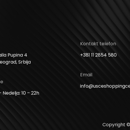
Kontakt telefon
ila Pupina 4
+381 11 2854 580
Beograd, Srbija
Email
me
info@usceshoppingc
 Nedelja: 10 – 22h
Copyright ©