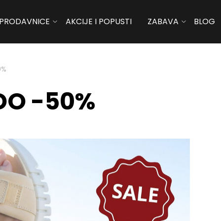
PRODAVNICE
AKCIJE I POPUSTI
ZABAVA
BLOG
0%
DO -50%