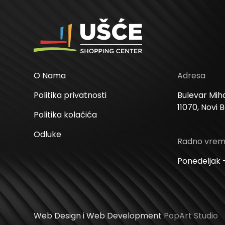
O Nama
Adresa
Politika privatnosti
Bulevar Miha
11070, Novi 
Politika kolačića
Odluke
Radno vre
Ponedeljak –
Web Design i Web Development
PopArt Studio