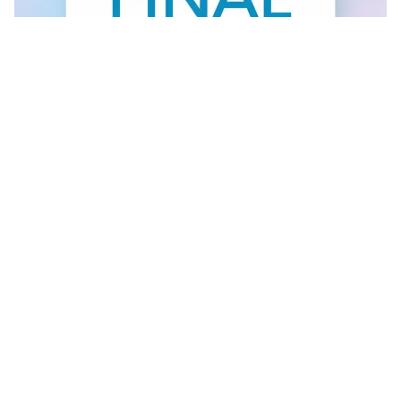
FINAL SALE U GANT RADNJI
U #GANT radnjama aktuelan je FINAL SALE — od
30.7....
Vidi sve