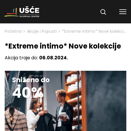
Skip to content
>
>
Početna
Akcije i Popusti
*Extreme intimo* Nove kolekcije
*Extreme intimo* Nove kolekcije
Akcija traje do:
06.08.2024.
Sniženo do
40%