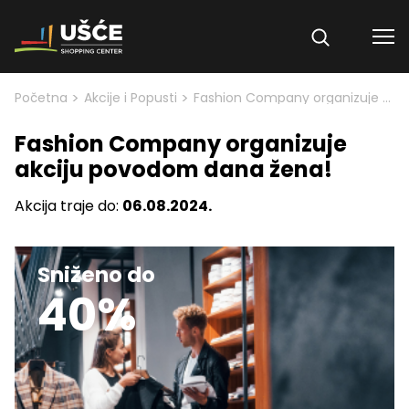
Skip to content
>
>
Početna
Akcije i Popusti
Fashion Company organizuje akciju povodom dana žena!
Fashion Company organizuje
akciju povodom dana žena!
Akcija traje do:
06.08.2024.
Sniženo do
40%