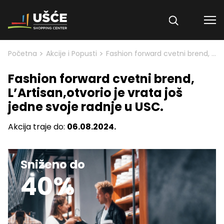
Skip to content
>
>
Početna
Akcije i Popusti
Fashion forward cvetni brend, L’Artisan,otvorio je vrata još jedne svoje radnje u USC.
Fashion forward cvetni brend,
L’Artisan,otvorio je vrata još
jedne svoje radnje u USC.
Akcija traje do:
06.08.2024.
Sniženo do
40%