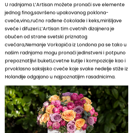
U radnjama L’Artisan možete pronaći sve elemente
jednog finog,savršeno upakovanog poklona-
cveće,vino,ručno rađene čokolade i keks,mirišljave
sveće i difuzeri.L’Artisan tim cvetnih dizajnera je
obučen od strane svetski priznatog
cvećara,Nemanje Vorkapića iz Londona pa se tako u
našim radnjama mogu pronaći jedinstveni i potpuno
prepoznatljivi buketi,cvetne kutije i kompozicije kao i
prvoklasno saksijsko cveće koje svake nedelje stiže iz
Holandije odgajano u najpoznatijim rasadnicima.