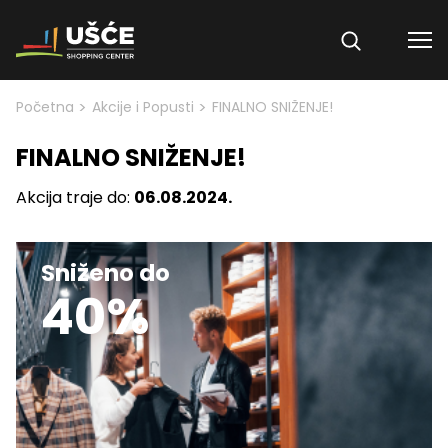
Skip to content
>
>
Početna
Akcije i Popusti
FINALNO SNIŽENJE!
FINALNO SNIŽENJE!
Akcija traje do:
06.08.2024.
Sniženo do
40%