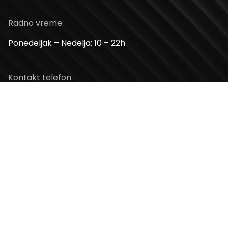
Radno vreme
Ponedeljak – Nedelja: 10 – 22h
Kontakt telefon
+381 11 2854 580
Email
info@usceshoppingcenter.com
Zapratite nas