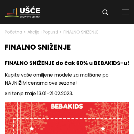
Skip to content
>
>
Početna
Akcije i Popusti
FINALNO SNIŽENJE
FINALNO SNIŽENJE
FINALNO SNIŽENJE do čak 60% u BEBAKIDS-u!
Kupite vaše omiljene modele za mališane po
NAJNIŽIM cenama ove sezone!
Sniženje traje 13.01-21.02.2023.