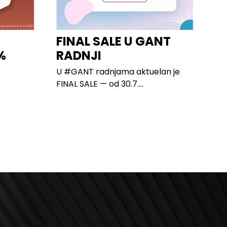
I
FINAL SALE U GANT
%
RADNJI
U #GANT radnjama aktuelan je
FINAL SALE — od 30.7....