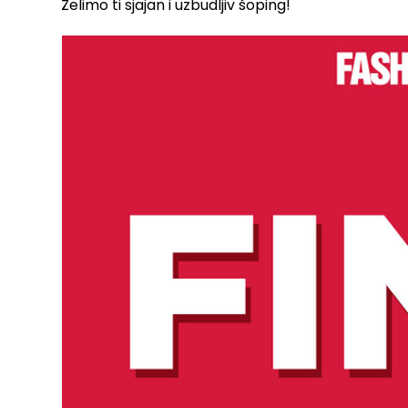
Želimo ti sjajan i uzbudljiv šoping!