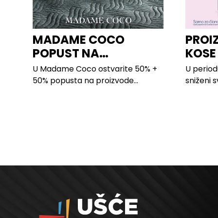
MADAME COCO
PROI
POPUST NA
KOSE
PROIZVODE ZA
LILLY
U Madame Coco ostvarite 50% +
U period
SPAVAĆU SOBU
50% popusta na proizvode...
sniženi s
kose svih