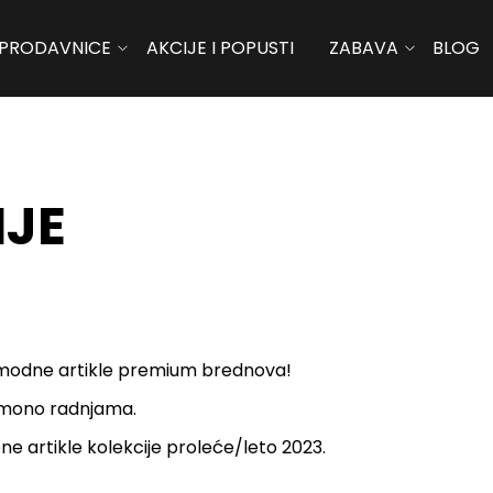
PRODAVNICE
AKCIJE I POPUSTI
ZABAVA
BLOG
NJE
ene modne artikle premium brednova!
 mono radnjama.
ene artikle kolekcije proleće/leto 2023.