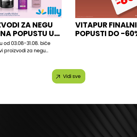
ZVODI ZA NEGU
VITAPUR FINALN
 NA POPUSTU U
POPUSTI DO -60
u od 03.08-31.08. biće
vi proizvodi za negu
 brendova, uključujući...
Vidi sve