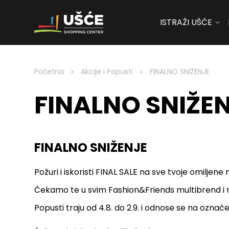
ISTRAŽI UŠĆE
Skip to content
>
>
Početna
Akcije i Popusti
FINALNO SNIŽENJE
FINALNO SNIŽE
FINALNO SNIŽENJE
Požuri i iskoristi FINAL SALE na sve tvoje omilj
Čekamo te u svim Fashion&Friends multibrend i
Popusti traju od 4.8. do 2.9. i odnose se na označ