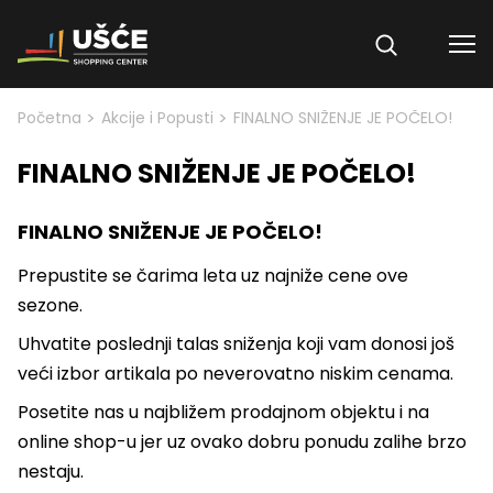
Skip to content
>
>
Početna
Akcije i Popusti
FINALNO SNIŽENJE JE POČELO!
FINALNO SNIŽENJE JE POČELO!
FINALNO SNIŽENJE JE POČELO!
Prepustite se čarima leta uz najniže cene ove
sezone.
Uhvatite poslednji talas sniženja koji vam donosi još
veći izbor artikala po neverovatno niskim cenama.
Posetite nas u najbližem prodajnom objektu i na
online shop-u jer uz ovako dobru ponudu zalihe brzo
nestaju.