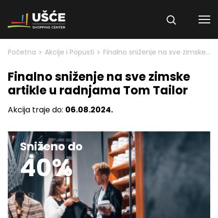
Skip to content
>
>
Početna
Akcije i Popusti
Finalno sniženje na sve zimske artikle u radnjama Tom Tailor
Finalno sniženje na sve zimske
artikle u radnjama Tom Tailor
Akcija traje do:
06.08.2024.
Sniženo do
40%