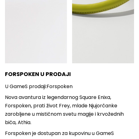
FORSPOKEN U PRODAJI
U GameS prodaji:Forspoken
Nova avantura iz legendarnog Square Enixa,
Forspoken, prati život Frey, mlade Njujorčanke
zarobljene u mističnom svetu magije i krvožednih
bića, Athia.
Forspoken je dostupan za kupovinu u GameS