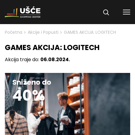
Skip to content
>
>
Početna
Akcije i Popusti
GAMES AKCIJA: LOGITECH
GAMES AKCIJA: LOGITECH
Akcija traje do:
06.08.2024.
Sniženo do
40%