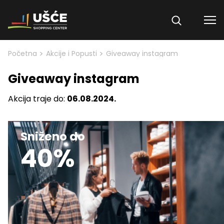
Skip to content
>
>
Početna
Akcije i Popusti
Giveaway instagram
Giveaway instagram
Akcija traje do:
06.08.2024.
Sniženo do
40%