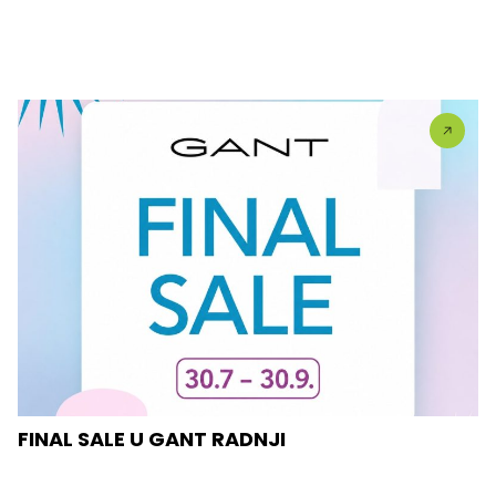
FINAL SALE U GANT RADNJI
U #GANT radnjama aktuelan je FINAL SALE — od