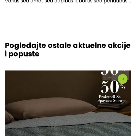
Varius sed amet sed dapibus lobortis sed penatibus….
Pogledajte ostale aktuelne akcije
i popuste