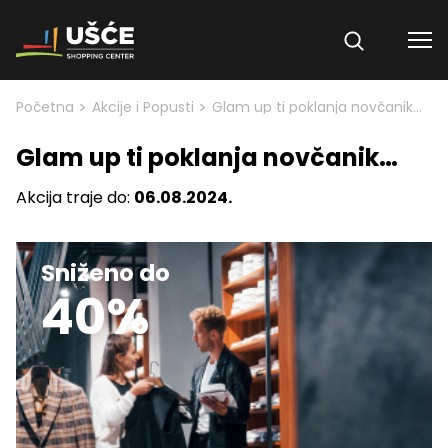
Skip to content
>
>
Početna
Akcije i Popusti
Glam up ti poklanja novčanik…
Glam up ti poklanja novčanik…
Akcija traje do:
06.08.2024.
Sniženo do
40%