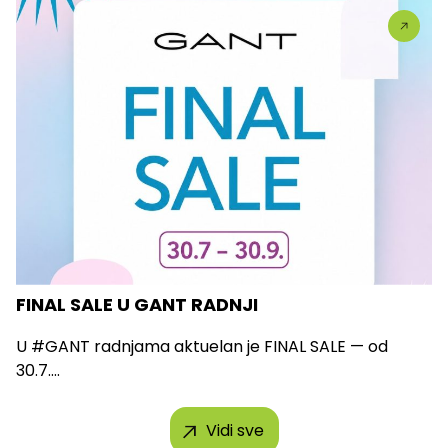
FINAL SALE U GANT RADNJI
U #GANT radnjama aktuelan je FINAL SALE — od
30.7....
Vidi sve