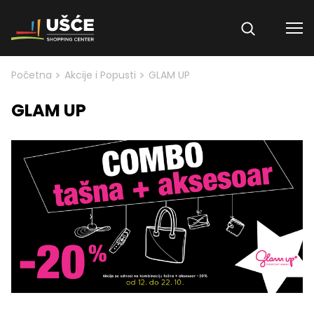
Skip to content
>
>
Početna
Akcije i Popusti
GLAM UP
GLAM UP