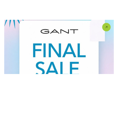
U #GANT radnjama aktuelan je FINAL SALE — od
30.7....