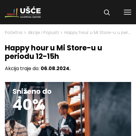
Skip to content
>
>
Početna
Akcije i Popusti
Happy hour u Mi Store-u u periodu 12-15h
Happy hour u Mi Store-u u
periodu 12-15h
Akcija traje do:
06.08.2024.
Sniženo do
40%