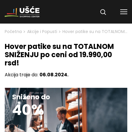
Skip to content
>
>
Početna
Akcije i Popusti
Hover patike su na TOTALNOM SNIŽENJU po ceni od 19.990,00 rsd!
Hover patike su na TOTALNOM
SNIŽENJU po ceni od 19.990,00
rsd!
Akcija traje do:
06.08.2024.
Sniženo do
40%