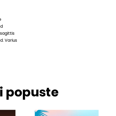
e
ed
sagittis
d. Varius
 i popuste