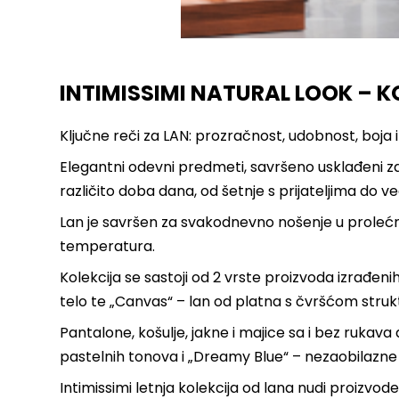
INTIMISSIMI NATURAL LOOK – 
Ključne reči za LAN: prozračnost, udobnost, boja i 
Elegantni odevni predmeti, savršeno usklađeni za s
različito doba dana, od šetnje s prijateljima do ve
Lan je savršen za svakodnevno nošenje u prolećni
temperatura.
Kolekcija se sastoji od 2 vrste proizvoda izrađeni
telo te „Canvas“ – lan od platna s čvršćom struk
Pantalone, košulje, jakne i majice sa i bez rukava 
pastelnih tonova i „Dreamy Blue“ – nezaobilazne bo
Intimissimi letnja kolekcija od lana nudi proizvod