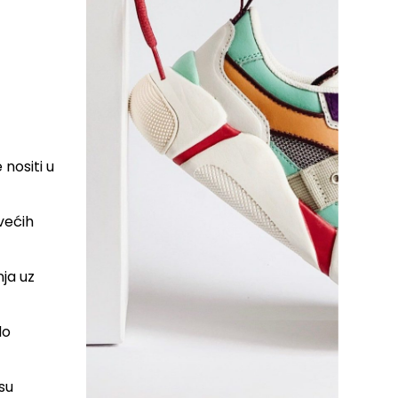
 nositi u
većih
nja uz
do
su