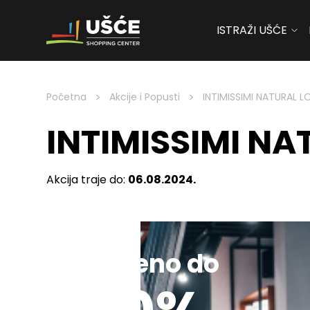
ISTRAŽI UŠĆE
Skip to content
>
>
Početna
Akcije i Popusti
INTIMISSIMI NATURAL 
INTIMISSIMI N
Akcija traje do:
06.08.2024.
Sniženo do