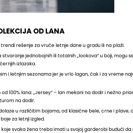
KOLEKCIJA OD LANA
trendi rešenje za vruće letnje dane u gradu ili na plaži.
tvaranje jednobojnih ili totalnih „lookova“ u boji, mogu se
černjih izlazaka.
m i letnjim sezonama jer je vrlo lagan, čak i za vreme naj
h od 100% lana: „Jersey“ – lan mekani na dodir i nežno pria
turom na dodir.
dolaze u različitim bojama, od klasične bele, crne i plave, 
je za letnji izgled.
e koje svaka žena treba imati u svojoj garderobi budući da 