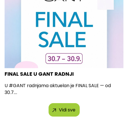
FINAL SALE U GANT RADNJI
U #GANT radnjama aktuelan je FINAL SALE — od
30.7....
Vidi sve