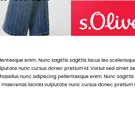
entesque enim. Nunc sagittis sagittis lacus leo scelerisqu
lputate nunc cursus donec pretium id. Varius sed amet s
asellus nunc adipiscing pellentesque enim. Nunc sagittis 
i maecenas lacinia vulputate nunc cursus donec pretium i