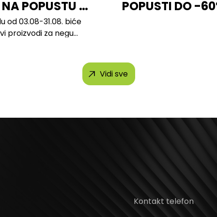
 NA POPUSTU U
POPUSTI DO -6
u od 03.08-31.08. biće
svi proizvodi za negu
h brendova, uključujući...
Vidi sve
Kontakt telefon