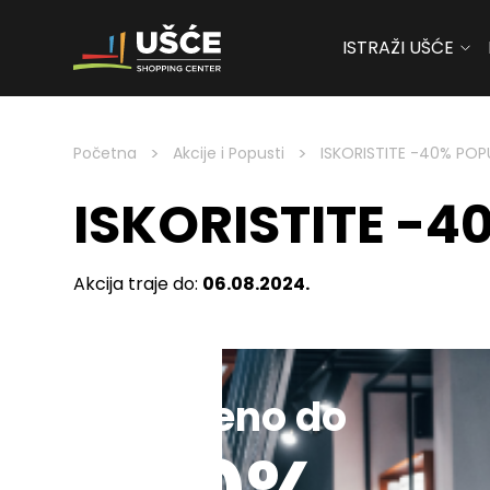
ISTRAŽI UŠĆE
Skip to content
>
>
Početna
Akcije i Popusti
ISKORISTITE -40% PO
ISKORISTITE -
Akcija traje do:
06.08.2024.
Sniženo do