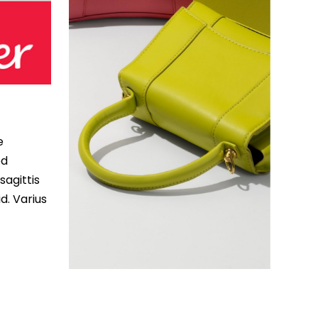
e
ed
sagittis
d. Varius