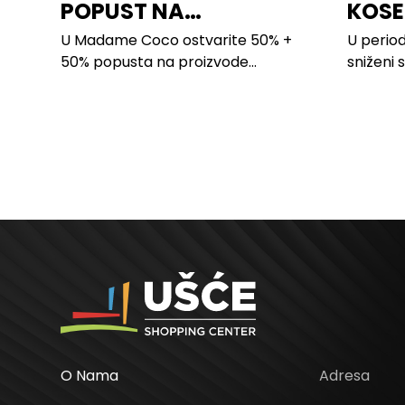
POPUST NA
KOSE
PROIZVODE ZA
LILLY
U Madame Coco ostvarite 50% +
U period
SPAVAĆU SOBU
50% popusta na proizvode...
sniženi 
kose svi
O Nama
Adresa