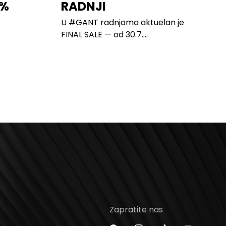
0%
RADNJI
U #GANT radnjama aktuelan je
FINAL SALE — od 30.7....
Zapratite nas