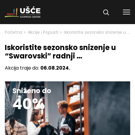
Skip to content
>
>
Početna
Akcije i Popusti
Iskoristite sezonsko snizenje u “Swarovski” radnji …
Iskoristite sezonsko snizenje u
“Swarovski” radnji …
Akcija traje do:
06.08.2024.
Sniženo do
40%