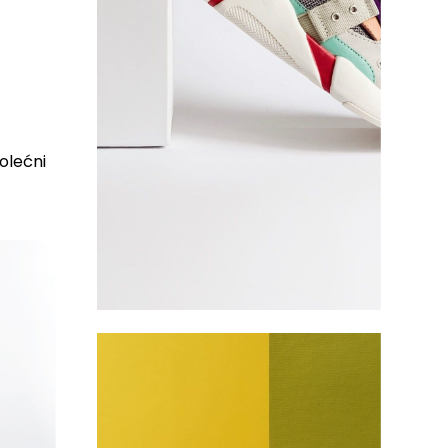
olećni