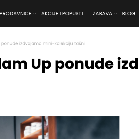
PRODAVNICE
AKCIJE I POPUSTI
ZABAVA
BLOG
 ponude izdvajamo mini-kolekciju tašni
Glam Up ponude iz