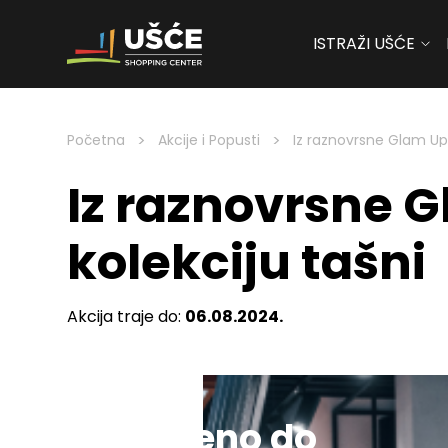
ISTRAŽI UŠĆE
Skip to content
>
>
Početna
Akcije i Popusti
Iz raznovrsne Glam Up
Iz raznovrsne 
kolekciju tašni
Akcija traje do:
06.08.2024.
Sniženo do