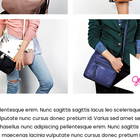
entesque enim. Nunc sagittis sagittis lacus leo scelerisqu
lputate nunc cursus donec pretium id. Varius sed amet s
asellus nunc adipiscing pellentesque enim. Nunc sagittis 
i maecenas lacinia vulputate nunc cursus donec pretium i