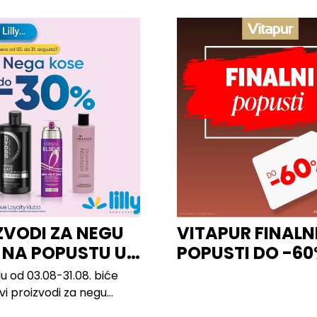
ZVODI ZA NEGU
VITAPUR FINALN
 NA POPUSTU U
POPUSTI DO -6
u od 03.08-31.08. biće
svi proizvodi za negu
 brendova, uključujući...