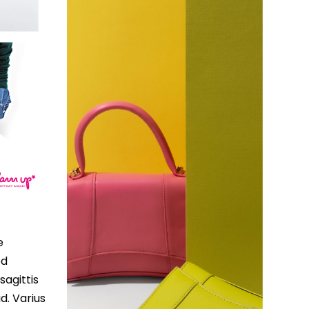
e
ed
sagittis
d. Varius