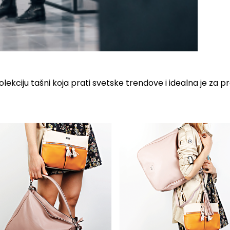
kciju tašni koja prati svetske trendove i idealna je za pr