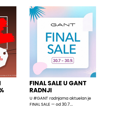
I
FINAL SALE U GANT
0%
RADNJI
U #GANT radnjama aktuelan je
FINAL SALE — od 30.7....