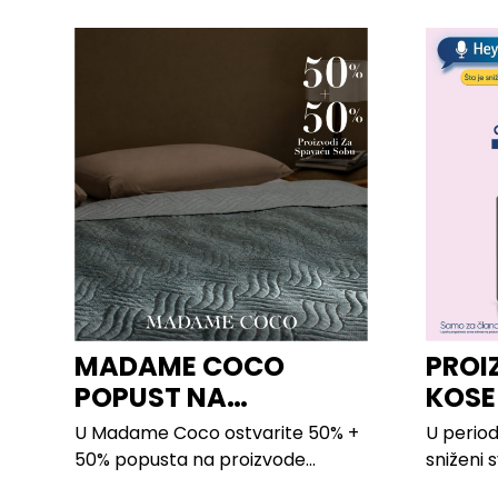
MADAME COCO
PROI
POPUST NA
KOSE
PROIZVODE ZA
LILLY
U Madame Coco ostvarite 50% +
U period
SPAVAĆU SOBU
50% popusta na proizvode...
sniženi 
kose svih