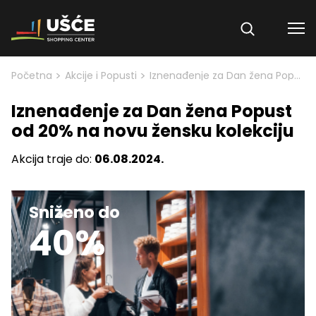
Skip to content
>
>
Početna
Akcije i Popusti
Iznenađenje za Dan žena Popust od 20% na novu žensku kolekciju
Iznenađenje za Dan žena Popust
od 20% na novu žensku kolekciju
Akcija traje do:
06.08.2024.
Sniženo do
40%