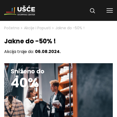
Skip to content
>
>
Početna
Akcije i Popusti
Jakne do -50% !
Jakne do -50% !
Akcija traje do:
06.08.2024.
Sniženo do
40%