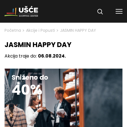
Skip to content
>
>
Početna
Akcije i Popusti
JASMIN HAPPY DAY
JASMIN HAPPY DAY
Akcija traje do:
06.08.2024.
Sniženo do
40%