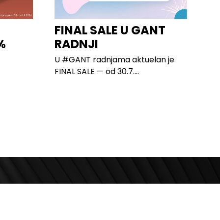
FINAL SALE U GANT
%
RADNJI
U #GANT radnjama aktuelan je
FINAL SALE — od 30.7....