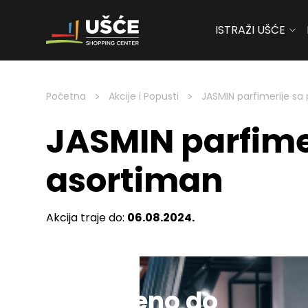
ISTRAŽI UŠĆE
Skip to content
>
>
Početna
Akcije i Popusti
JASMIN parfimerije s
JASMIN parfime
asortiman
Akcija traje do:
06.08.2024.
Sniženo do