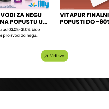
ZVODI ZA NEGU
VITAPUR FINALNI
 NA POPUSTU U
POPUSTI DO -60
u od 03.08-31.08. biće
vi proizvodi za negu
 brendova, uključujući...
Vidi sve