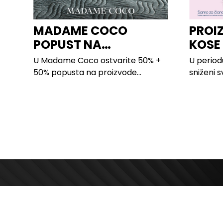
MADAME COCO
PROI
POPUST NA
KOSE
PROIZVODE ZA
LILLY
U Madame Coco ostvarite 50% +
U period
SPAVAĆU SOBU
50% popusta na proizvode...
sniženi s
kose svih