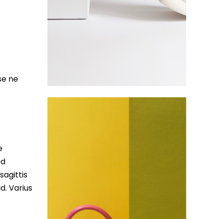
se ne
e
ed
sagittis
d. Varius