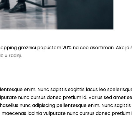
 shopping groznici popustom 20% na ceo asortiman. Akcija 
 u radnji.
entesque enim. Nunc sagittis sagittis lacus leo scelerisqu
lputate nunc cursus donec pretium id. Varius sed amet s
asellus nunc adipiscing pellentesque enim. Nunc sagittis 
i maecenas lacinia vulputate nunc cursus donec pretium i