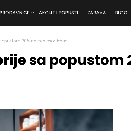
PRODAVNICE
AKCIJE I POPUSTI
ZABAVA
BLOG
a popustom 20% na ceo asortiman
rije sa popustom 