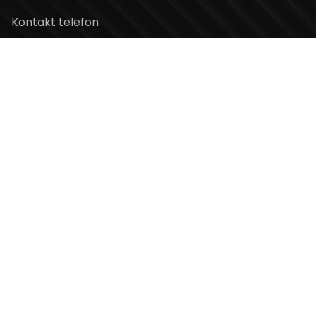
Kontakt telefon
+381 11 2854 580
Email
info@usceshoppingcenter.com
Zapratite nas
Web Design i Web Development
PopArt Studio
Copyright ©2026 UŠĆE Shopping Center. All Rights
Reserved.