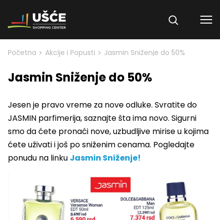
Skip to content
>
>
Početna
Akcije i Popusti
Jasmin Sniženje do 50%
Jasmin Sniženje do 50%
Jesen je pravo vreme za nove odluke. Svratite do
JASMIN parfimerija, saznajte šta ima novo. Sigurni
smo da ćete pronaći nove, uzbudljive mirise u kojima
ćete uživati
i još po sniženim cenama. Pogledajte
ponudu na linku
Jasmin Sniženje!