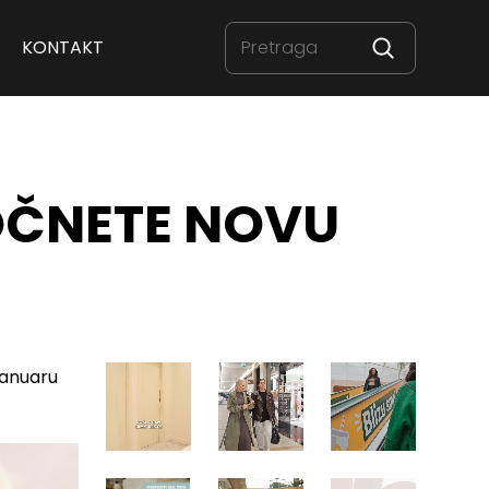
KONTAKT
OČNETE NOVU
januaru