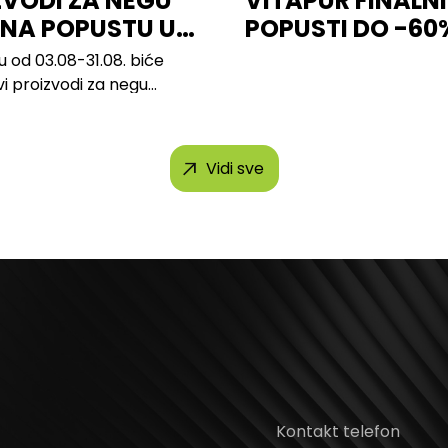
ZVODI ZA NEGU
VITAPUR FINALNI
 NA POPUSTU U
POPUSTI DO -60
u od 03.08-31.08. biće
vi proizvodi za negu
 brendova, uključujući...
Vidi sve
Kontakt telefon