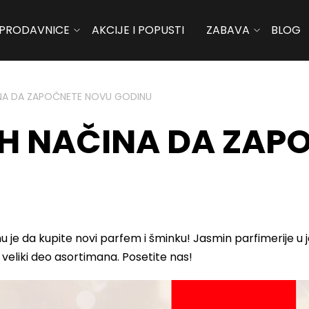
PRODAVNICE
AKCIJE I POPUSTI
ZABAVA
BLOG
INA DA ZAPOČNETE NOVU GODINU
IH NAČINA DA ZAP
 je da kupite novi parfem i šminku! Jasmin parfimerije u 
 veliki deo asortimana. Posetite nas!