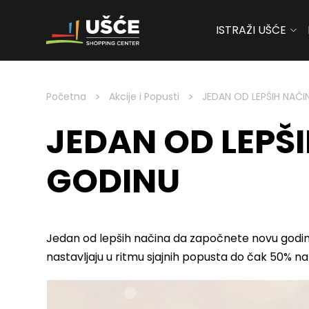
ISTRAŽI UŠĆE
Skip to content
>
>
Početna
Akcije i Popusti
JEDAN OD LEPŠIH NAČ
JEDAN OD LEPŠ
GODINU
Jedan od lepših načina da započnete novu godinu
nastavljaju u ritmu sjajnih popusta do čak 50% na