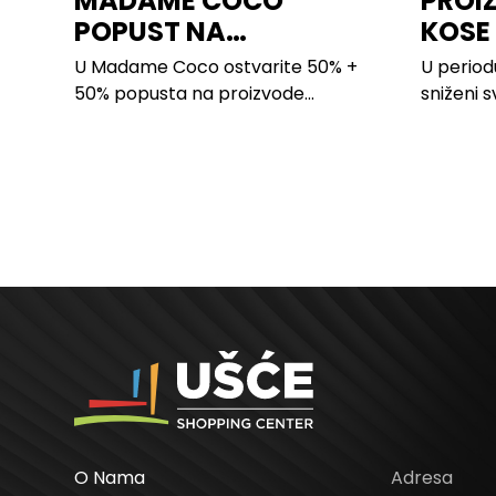
MADAME COCO
PROI
POPUST NA
KOSE
PROIZVODE ZA
LILLY
U Madame Coco ostvarite 50% +
U period
SPAVAĆU SOBU
50% popusta na proizvode...
sniženi s
kose svih
O Nama
Adresa