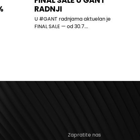
FINAL SALE U GANT
%
RADNJI
U #GANT radnjama aktuelan je
FINAL SALE — od 30.7....
Zapratite nas