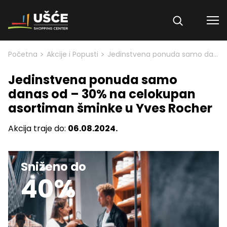
Skip to content
>
>
Početna
Akcije i Popusti
Jedinstvena ponuda samo danas od – 30% na celokupan asortiman šminke u Yves Rocher
Jedinstvena ponuda samo
danas od – 30% na celokupan
asortiman šminke u Yves Rocher
Akcija traje do:
06.08.2024.
Sniženo do
40%