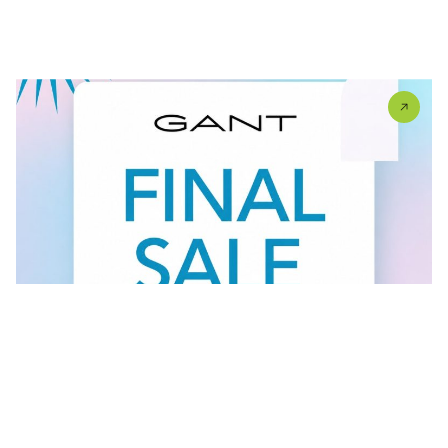
U #GANT radnjama aktuelan je FINAL SALE — od