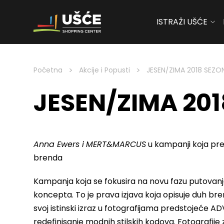
ISTRAŽI UŠĆE
Skip to content
>
>
Početna
Akcije i Popusti
JESEN/ZIMA 2018 SEZO
JESEN/ZIMA 201
Anna Ewers i
MERT&MARCUS
u kampanji koja pred
brenda
Kampanja koja se fokusira na novu fazu putova
koncepta. To je prava izjava koja opisuje duh b
svoj istinski izraz u fotografijama predstojeće 
redefinisanje modnih stilskih kodova. Fotografije