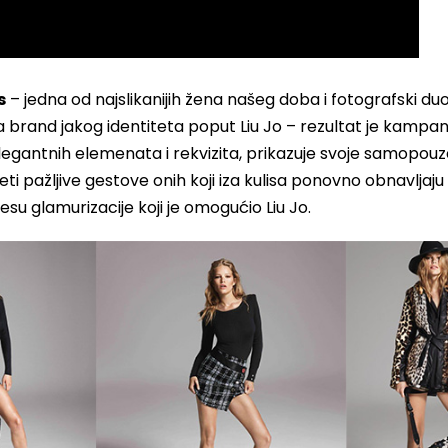
s
– jedna od najslikanijih žena našeg doba i fotografski du
 brand jakog identiteta poput Liu Jo – rezultat je kampanj
legantnih elemenata i rekvizita, prikazuje svoje samopouz
 pažljive gestove onih koji iza kulisa ponovno obnavljaju k
esu glamurizacije koji je omogućio Liu Jo.