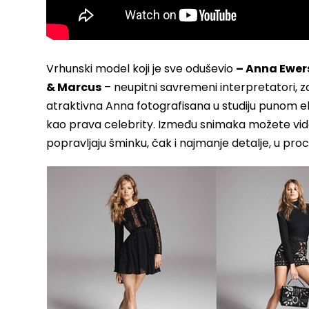
Vrhunski model koji je sve oduševio
– Anna Ewer
& Marcus
– neupitni savremeni interpretatori, za
atraktivna Anna fotografisana u studiju punom e
kao prava celebrity. Između snimaka možete videti
popravljaju šminku, čak i najmanje detalje, u proc