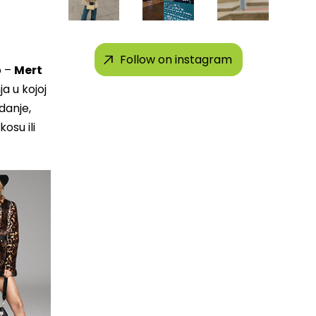
Follow on instagram
o –
Mert
a u kojoj
danje,
osu ili