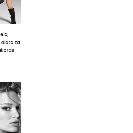
ela,
 alata za
 akorde