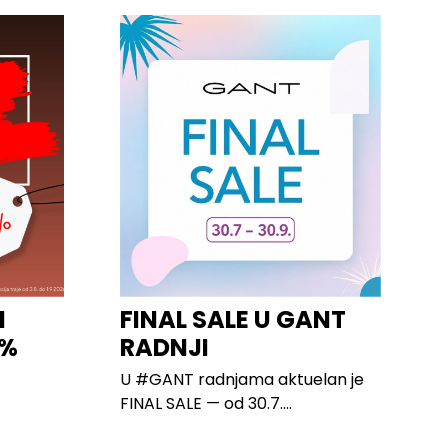
I
FINAL SALE U GANT
0%
RADNJI
U #GANT radnjama aktuelan je
FINAL SALE — od 30.7....