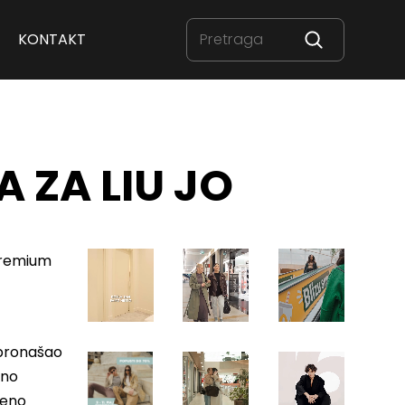
KONTAKT
 ZA LIU JO
 premium
 pronašao
eno
meno