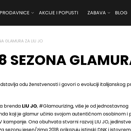
PRODAVNICE
AKCIJE I POPUSTI
ZABAVA
BLOG
NA GLAMURA ZA LIU JO
8 SEZONA GLAMURA
stavlja odu ženstvenosti i govori o evoluciji italijanskog
nja brenda
LIU JO
, #Glamourizing, više je od jednostavnog
renda koji je glamur učinio svojom autentičnom osobinom i
ADV kampanje. Ona obuhvata stvarni razvoj LIU JO, jedinstv
 za sezonu jesen/zima 2018 prikazuju istinski DNK i istovre