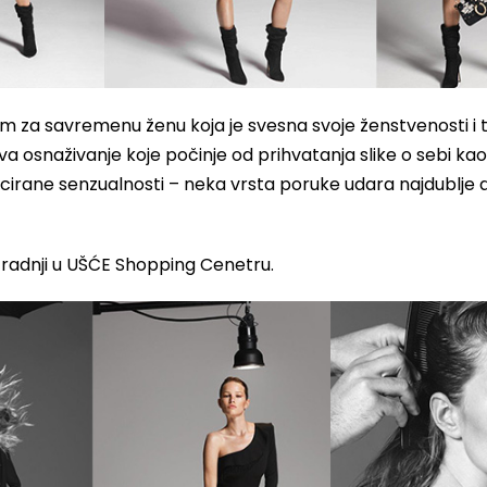
m za savremenu ženu koja je svesna svoje ženstvenosti i t
va osnaživanje koje počinje od prihvatanja slike o sebi kao
ticirane senzualnosti – neka vrsta poruke udara najdublje
 radnji u UŠĆE Shopping Cenetru.