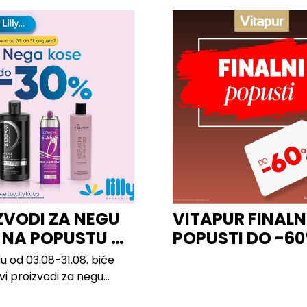
ZVODI ZA NEGU
VITAPUR FINALN
 NA POPUSTU U
POPUSTI DO -6
u od 03.08-31.08. biće
svi proizvodi za negu
h brendova, uključujući...