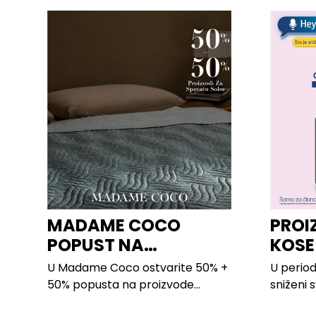
MADAME COCO
PROI
POPUST NA
KOSE
PROIZVODE ZA
LILLY
U Madame Coco ostvarite 50% +
U period
SPAVAĆU SOBU
50% popusta na proizvode...
sniženi 
kose svi