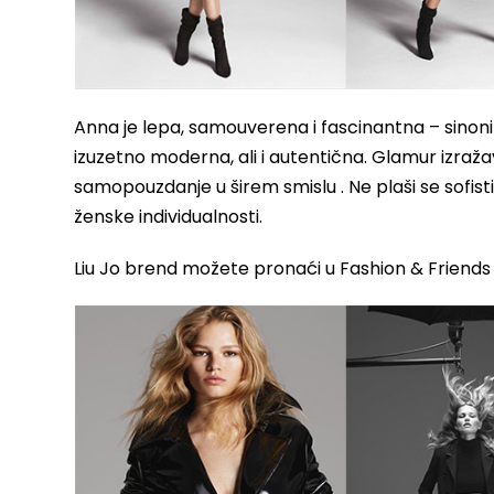
Anna je lepa, samouverena i fascinantna – sinoni
izuzetno moderna, ali i autentična. Glamur izraža
samopouzdanje u širem smislu . Ne plaši se sofis
ženske individualnosti.
Liu Jo brend možete pronaći u Fashion & Friends