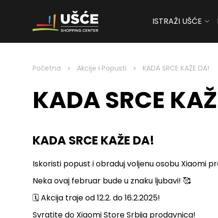
ISTRAŽI UŠĆE
Skip to content
>
>
Početna
Akcije i Popusti
KADA SRCE KAŽE DA!
KADA SRCE KAŽ
KADA SRCE KAŽE DA!
Iskoristi popust i obraduj voljenu osobu Xiaomi p
Neka ovaj februar bude u znaku ljubavi! 🥰
🗓️ Akcija traje od 12.2. do 16.2.2025!
Svratite do Xiaomi Store Srbija prodavnica!