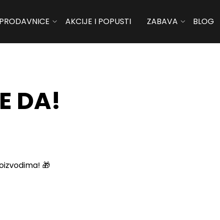
PRODAVNICE
AKCIJE I POPUSTI
ZABAVA
BLOG
E DA!
roizvodima! 🎁