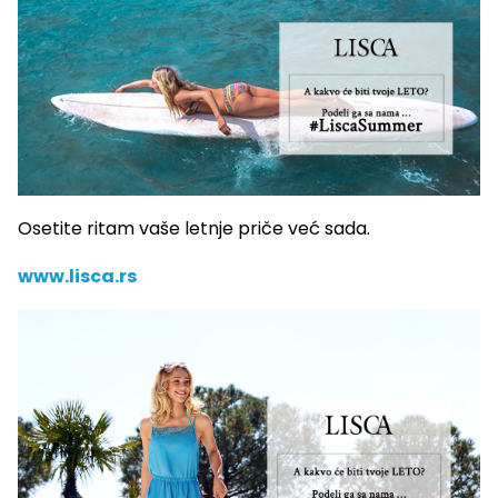
Osetite ritam vaše letnje priče već sada.
www.lisca.rs