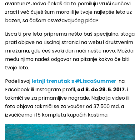
avanturu? Jedva čekaš da te pomiluju vrući sunčevi
zraci i već čuješ šum mora ili je tvoje najlepše leto uz
bazen, sa čašom osvežavajućeg pića?
Lisca ti pre leta priprema nešto baš specijalno, stoga
prati objave na Liscinoj stranici na webu i društvenim
mrežama, gde ćeš svaki dan naći nešto novo. Možda
među njima nađeš odgovor na pitanje kakvo će biti
tvoje leto.
Podeli svoj
letnji trenutak s
#LiscaSummer
na
Facebook ili Instagram profil,
od 8. do 29. 5. 2017.
i
takmiči se za primamljive nagrade. Najbolja video ili
foto objava takmiči se za vaučer od 37.500 rsd, a
izvućićemo i 15 kompleta kupaćih kostima.