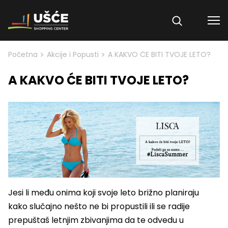
Skip to content
>
>
Početna
Akcije i Popusti
A KAKVO ĆE BITI TVOJE LETO?
A KAKVO ĆE BITI TVOJE LETO?
Jesi li među onima koji svoje leto brižno planiraju
kako slučajno nešto ne bi propustili ili se radije
prepuštaš letnjim zbivanjima da te odvedu u