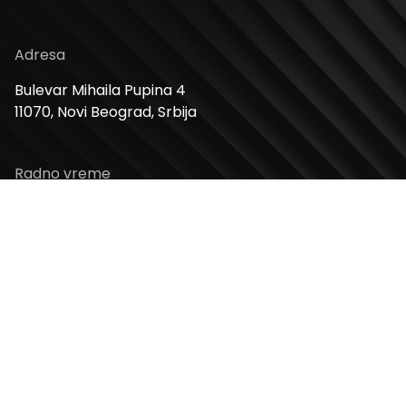
Adresa
Bulevar Mihaila Pupina 4
11070, Novi Beograd, Srbija
Radno vreme
Ponedeljak – Nedelja: 10 – 22h
Kontakt telefon
+381 11 2854 580
Email
info@usceshoppingcenter.com