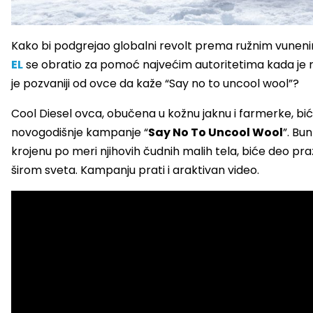
Kako bi podgrejao globalni revolt prema ružnim vunen
EL
se obratio za pomoć najvećim autoritetima kada je re
je pozvaniji od ovce da kaže “Say no to uncool wool”?
Cool Diesel ovca, obučena u kožnu jaknu i farmerke, 
novogodišnje kampanje “
Say No To Uncool Wool
”. Bu
krojenu po meri njihovih čudnih malih tela, biće deo p
širom sveta. Kampanju prati i araktivan video.