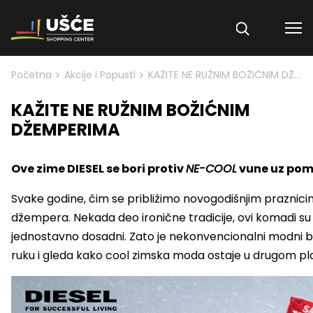
Skip to content
>
>
Početna
Akcije i Popusti
KAŽITE NE RUŽNIM BOŽIĆNIM DŽEMPERIMA
KAŽITE NE RUŽNIM BOŽIĆNIM
DŽEMPERIMA
Ove zime DIESEL se bori protiv
NE-COOL
vune uz po
Svake godine, čim se približimo novogodišnjim praznicim
džempera. Nekada deo ironične tradicije, ovi komadi su i
jednostavno dosadni. Zato je nekonvencionalni modni 
ruku i gleda kako cool zimska moda ostaje u drugom pl