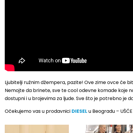
Ljubitelji ružnim džempera, pazite! Ove zime ovce će biti
Nemojte da brinete, sve te cool odevne komade koje n
dostupni i u brojevima za ljude. Sve što je potrebno je d
Očekujemo vas u prodavnici
DIESEL
u Beogradu – UŠĆE