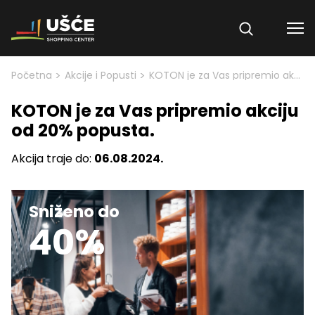
Skip to content
>
>
Početna
Akcije i Popusti
KOTON je za Vas pripremio akciju od 20% popusta.
KOTON je za Vas pripremio akciju
od 20% popusta.
Akcija traje do:
06.08.2024.
Sniženo do
40%