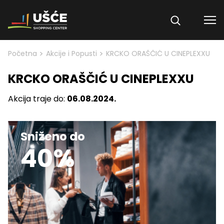
Skip to content
>
>
Početna
Akcije i Popusti
KRCKO ORAŠČIĆ U CINEPLEXXU
KRCKO ORAŠČIĆ U CINEPLEXXU
Akcija traje do:
06.08.2024.
Sniženo do
40%