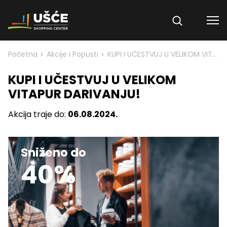
Skip to content
>
>
Početna
Akcije i Popusti
KUPI I UČESTVUJ U VELIKOM VITAPUR DARIVANJU!
KUPI I UČESTVUJ U VELIKOM
VITAPUR DARIVANJU!
Akcija traje do:
06.08.2024.
Sniženo do
40%