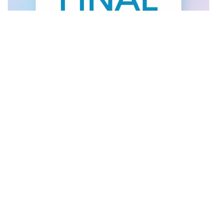
FINAL SALE U GANT RADNJI
U #GANT radnjama aktuelan je FINAL SALE — od
30.7....
Vidi sve