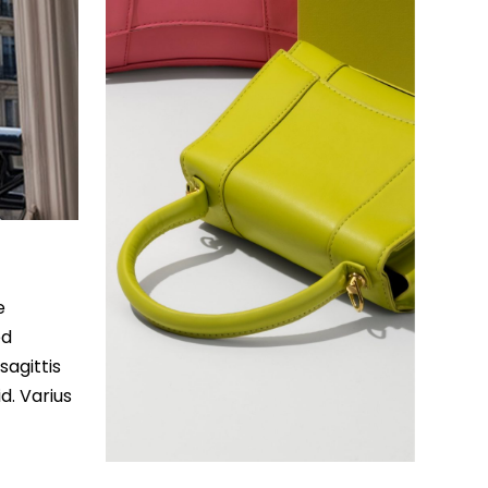
e
ed
sagittis
d. Varius