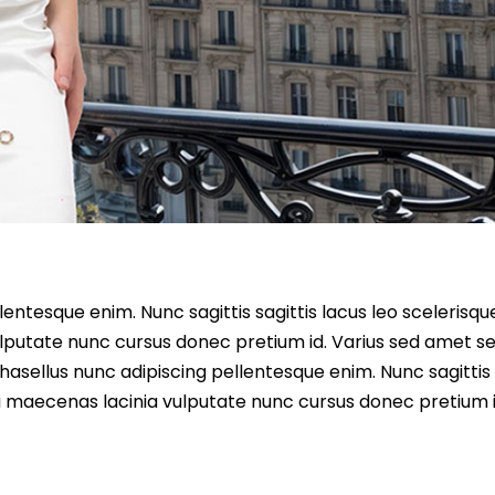
entesque enim. Nunc sagittis sagittis lacus leo scelerisqu
lputate nunc cursus donec pretium id. Varius sed amet s
asellus nunc adipiscing pellentesque enim. Nunc sagittis 
i maecenas lacinia vulputate nunc cursus donec pretium i