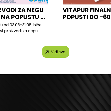
ZVODI ZA NEGU
VITAPUR FINALN
 NA POPUSTU U
POPUSTI DO -6
u od 03.08-31.08. biće
svi proizvodi za negu
h brendova, uključujući...
Vidi sve