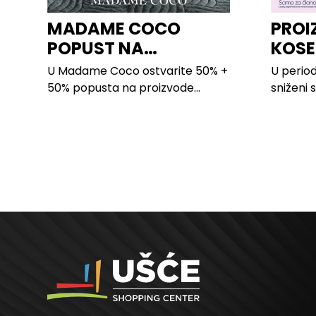
MADAME COCO
PROI
POPUST NA
KOSE
PROIZVODE ZA
LILLY
U Madame Coco ostvarite 50% +
U period
SPAVAĆU SOBU
50% popusta na proizvode...
sniženi 
kose svi