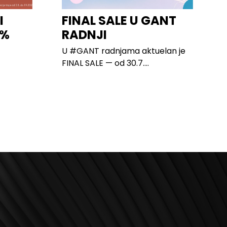
I
FINAL SALE U GANT
0%
RADNJI
U #GANT radnjama aktuelan je
FINAL SALE — od 30.7....