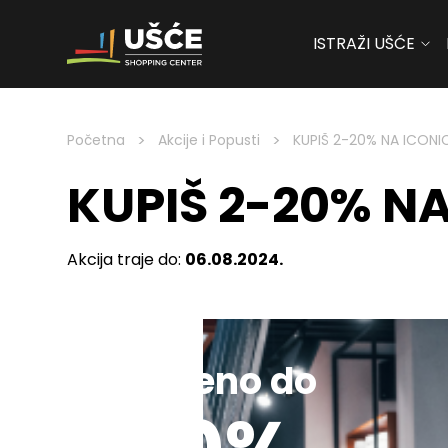
ISTRAŽI UŠĆE
Skip to content
>
>
Početna
Akcije i Popusti
KUPIŠ 2-20% NA ICONI
KUPIŠ 2-20% N
Akcija traje do:
06.08.2024.
Sniženo do