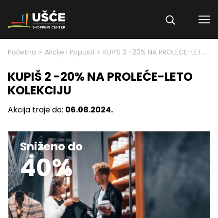
Skip to content
>
>
Početna
Akcije i Popusti
KUPIŠ 2 -20% NA PROLEĆE-LETO KOLEKCIJU
KUPIŠ 2 -20% NA PROLEĆE-LETO
KOLEKCIJU
Akcija traje do:
06.08.2024.
Sniženo do
40%