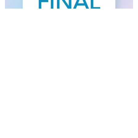
FINAL SALE U GANT RADNJI
U #GANT radnjama aktuelan je FINAL SALE — od
30.7....
Vidi sve