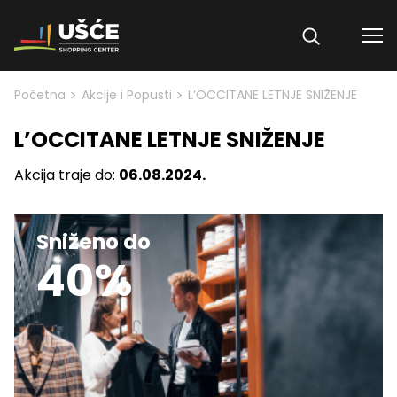
Skip to content
>
>
Početna
Akcije i Popusti
L’OCCITANE LETNJE SNIŽENJE
L’OCCITANE LETNJE SNIŽENJE
Akcija traje do:
06.08.2024.
Sniženo do
40%