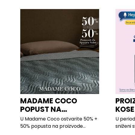
MADAME COCO
PROI
POPUST NA
KOSE
PROIZVODE ZA
LILLY
U Madame Coco ostvarite 50% +
U period
SPAVAĆU SOBU
50% popusta na proizvode...
sniženi 
kose svi