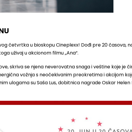
ANU
vog četvrtka u bioskopu Cineplexx! Dođi pre 20 časova, n
oga uživaj u akcionom filmu ,,Ana“.
ve, skriva se njena neverovatna snaga i veštine koje je č
 energična vožnja s neočekivanim preokretima i akcijom ko
avnim ulogama su Saša Lus, dobitnica nagrade Oskar Helen 