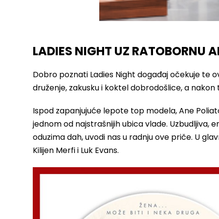
LADIES NIGHT UZ RATOBORNU 
Dobro poznati Ladies Night događaj očekuje te o
druženje, zakusku i koktel dobrodošlice, a nakon t
Ispod zapanjujuće lepote top modela, Ane Poliato
jednom od najstrašnijih ubica vlade. Uzbudljiva,
oduzima dah, uvodi nas u radnju ove priče. U gl
Kilijen Merfi i Luk Evans.