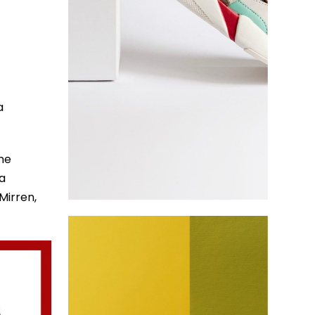
a
ine
ja
Mirren,