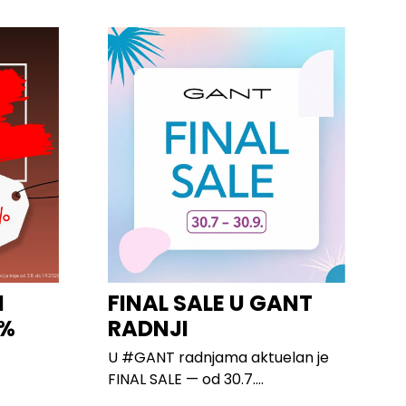
I
FINAL SALE U GANT
0%
RADNJI
U #GANT radnjama aktuelan je
FINAL SALE — od 30.7....