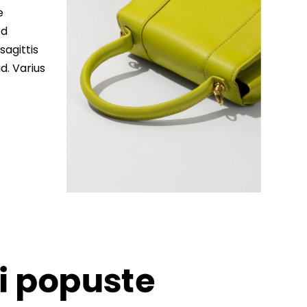
e
ed
sagittis
d. Varius
 i popuste