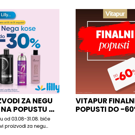
ZVODI ZA NEGU
VITAPUR FINALN
 NA POPUSTU U
POPUSTI DO -6
u od 03.08-31.08. biće
svi proizvodi za negu
h brendova, uključujući...