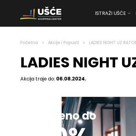
ISTRAŽI UŠĆE
Skip to content
>
>
Početna
Akcije i Popusti
LADIES NIGHT UZ RAT
LADIES NIGHT 
Akcija traje do:
06.08.2024.
Sniženo do